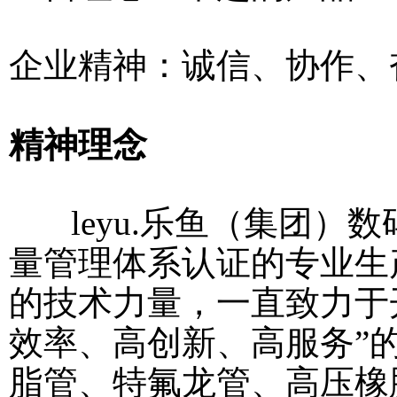
企业精神：诚信、协作、
精神理念
leyu.乐鱼（集团）数
量管理体系认证的专业生
的技术力量，一直致力于
效率、高创新、高服务”
脂管、特氟龙管、高压橡